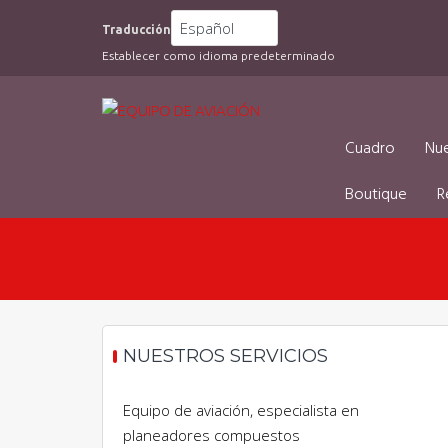
Saltar
Traducción
al
Establecer como idioma predeterminado
contenido
Cuadro
Nue
Boutique
R
NUESTROS SERVICIOS
Equipo de aviación, especialista en
planeadores compuestos