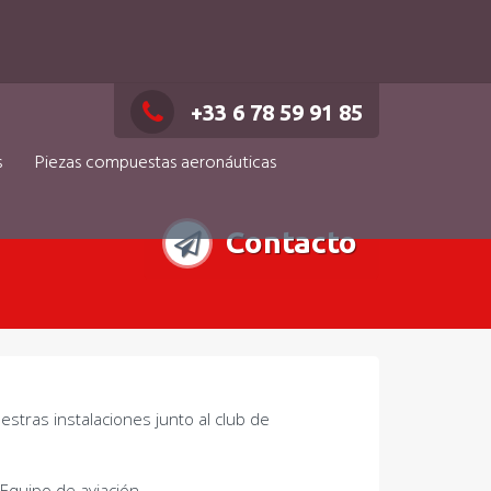
+33 6 78 59 91 85
s
Piezas compuestas aeronáuticas
Contacto
tras instalaciones junto al club de
Equipo de aviación