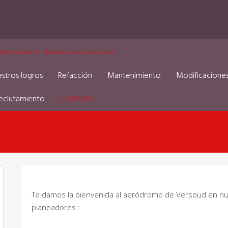
Especialista en planeadores compuestos
stros logros
Refacción
Mantenimiento
Modificacione
eclutamiento
Contacto
Te damos la bienvenida al aeródromo de Versoud en nues
planeadores :