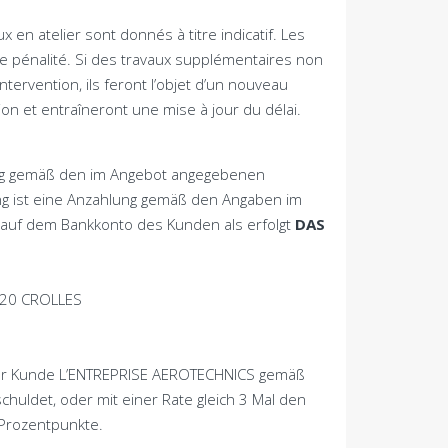
x en atelier sont donnés à titre indicatif
.
Les
e pénalité
.
Si des travaux supplémentaires non
intervention
,
ils feront l’objet d’un nouveau
ion et entraîneront une mise à jour du délai
.
ung gemäß den im Angebot angegebenen
ng ist eine Anzahlung gemäß den Angaben im
t auf dem Bankkonto des Kunden als erfolgt
DAS
20
CROLLES
 der Kunde L’ENTREPRISE AEROTECHNICS gemäß
huldet, oder mit einer Rate gleich 3 Mal den
 Prozentpunkte.