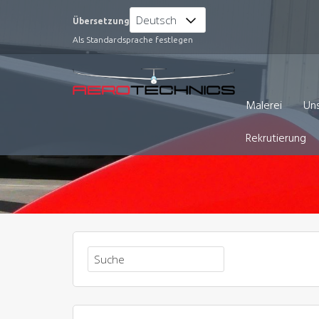
Zum
Übersetzung
Inhalt
Als Standardsprache festlegen
springen
Malerei
Uns
Rekrutierung
Suchen
nach: