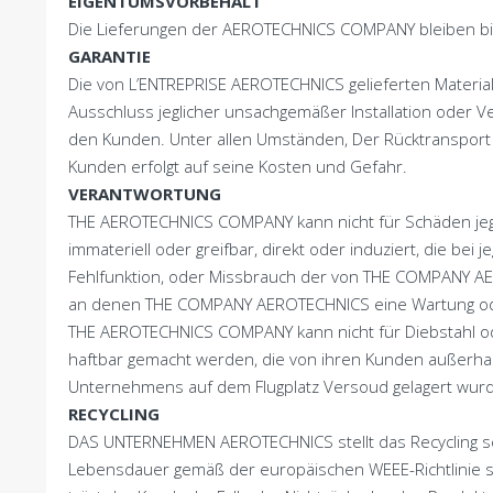
EIGENTUMSVORBEHALT
Die Lieferungen der AEROTECHNICS COMPANY bleiben bis 
GARANTIE
Die von L’ENTREPRISE AEROTECHNICS gelieferten Material
Ausschluss jeglicher unsachgemäßer Installation oder
den Kunden. Unter allen Umständen, Der Rücktransport
Kunden erfolgt auf seine Kosten und Gefahr.
VERANTWORTUNG
THE AEROTECHNICS COMPANY kann nicht für Schäden jegli
immateriell oder greifbar, direkt oder induziert, die bei
Fehlfunktion, oder Missbrauch der von THE COMPANY A
an denen THE COMPANY AEROTECHNICS eine Wartung ode
THE AEROTECHNICS COMPANY kann nicht für Diebstahl od
haftbar gemacht werden, die von ihren Kunden außerha
Unternehmens auf dem Flugplatz Versoud gelagert wurd
RECYCLING
DAS UNTERNEHMEN AEROTECHNICS stellt das Recycling se
Lebensdauer gemäß der europäischen WEEE-Richtlinie si