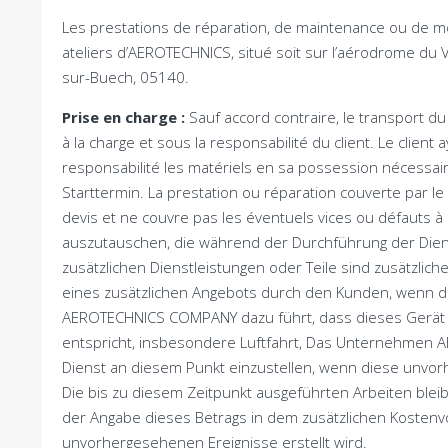
Les prestations de réparation
,
de maintenance ou de mod
ateliers d’AEROTECHNICS
,
situé soit sur l’aérodrome du
sur-Buech
, 05140.
Prise en charge
:
Sauf accord contraire
,
le transport du
à la charge et sous la responsabilité du client
.
Le client 
responsabilité les matériels en sa possession nécessair
Starttermin.
La prestation ou réparation couverte par le d
devis et ne couvre pas les éventuels vices ou défauts à 
auszutauschen, die während der Durchführung der Diens
zusätzlichen Dienstleistungen oder Teile sind zusätzlich
eines zusätzlichen Angebots durch den Kunden, wenn d
AEROTECHNICS COMPANY dazu führt, dass dieses Gerät 
entspricht, insbesondere Luftfahrt, Das Unternehmen A
Dienst an diesem Punkt einzustellen, wenn diese unvorh
Die bis zu diesem Zeitpunkt ausgeführten Arbeiten ble
der Angabe dieses Betrags in dem zusätzlichen Kostenv
unvorhergesehenen Ereignisse erstellt wird.