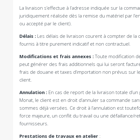
La livraison s’effectue à l’adresse indiquée sur la comm
juridiquement réalisée dès la remise du matériel par l
ou accepté par le client
).
Délais
:
Les délais de livraison courent à compter de la
fournis à titre purement indicatif et non contractuel
.
Modifications et frais annexes
:
Toute modification d
peut générer des frais additionnels qui lui seront factur
frais de douane et taxes d’importation non prévus sur le d
client
.
Annulation
:
En cas de report de la livraison totale d’
Monat,
le client est en droit d’annuler sa commande sa
sommes déjà versées
.
Ce droit à l’annulation est toutef
force majeure
,
un conflit du travail ou une défaillance
fournisseurs
.
Prestations de travaux en atelier
: