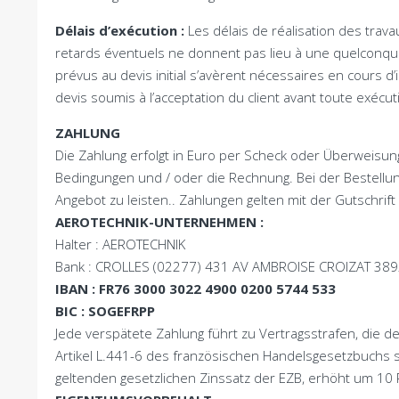
Délais d’exécution
:
Les délais de réalisation des travau
retards éventuels ne donnent pas lieu à une quelconqu
prévus au devis initial s’avèrent nécessaires en cours d’
devis soumis à l’acceptation du client avant toute exécut
ZAHLUNG
Die Zahlung erfolgt in Euro per Scheck oder Überweis
Bedingungen und / oder die Rechnung. Bei der Bestellu
Angebot zu leisten.. Zahlungen gelten mit der Gutschrif
AEROTECHNIK-UNTERNEHMEN :
Halter : AEROTECHNIK
Bank :
CROLLES
(02277) 431
AV AMBROISE CROIZAT
389
IBAN : FR76 3000 3022 4900 0200 5744 533
BIC :
SOGEFRPP
Jede verspätete Zahlung führt zu Vertragsstrafen, die
Artikel L.441-6 des französischen Handelsgesetzbuchs sc
geltenden gesetzlichen Zinssatz der EZB, erhöht um 10