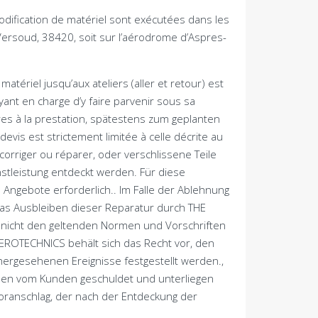
ification de matériel sont exécutées dans les
 Versoud
, 38420,
soit sur l’aérodrome d’Aspres-
 matériel jusqu’aux ateliers
(
aller et retour
)
est
ayant en charge d’y faire parvenir sous sa
es à la prestation
, spätestens zum geplanten
evis est strictement limitée à celle décrite au
corriger ou réparer
, oder verschlissene Teile
tleistung entdeckt werden. Für diese
e Angebote erforderlich.. Im Falle der Ablehnung
as Ausbleiben dieser Reparatur durch THE
nicht den geltenden Normen und Vorschriften
EROTECHNICS behält sich das Recht vor, den
ergesehenen Ereignisse festgestellt werden.,
iben vom Kunden geschuldet und unterliegen
oranschlag, der nach der Entdeckung der