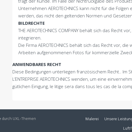
trägt der Kunde. Im Falle der Nichtrückgabe des Produ
Unternehmen AEROTECHNICS kann nicht für die Folgen ei
werden, das nicht den geltenden Normen und Gesetzen 
BILDRECHTE
THE AEROTECHNICS COMPANY behält sich das Recht vor, 
integrieren.
Die Firma AEROTECHNICS behält sich das Recht vor, die
Arbeiten aufgenommenen Fotos für kommerzielle Zweck
ANWENDBARES RECHT
Diese Bedingungen unterliegen französischem Recht.. Im Stre
L’ENTREPRISE AEROTECHNICS wenden, um eine einvernehmli
gütlichen Einigung,
le litige sera dans tous les cas de la c
e
durch UXL-Themen
Malerei
Unsere Leistun
Luft