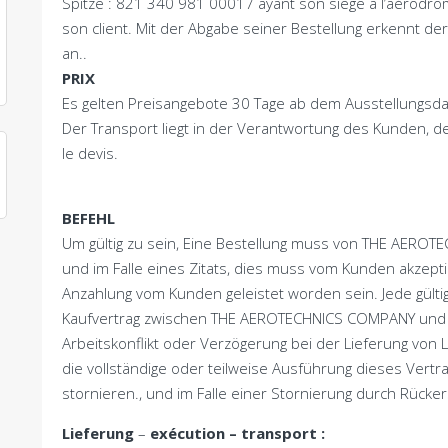
Spitze : 821 340 981 00017
ayant son siège à l’aérodr
son client
. Mit der Abgabe seiner Bestellung erkennt d
an..
PRIX
Es gelten Preisangebote 30 Tage ab dem Ausstellungsd
Der Transport liegt in der Verantwortung des Kunden, der
le devis
.
BEFEHL
Um gültig zu sein, Eine Bestellung muss von THE AER
und im Falle eines Zitats, dies muss vom Kunden akzepti
Anzahlung vom Kunden geleistet worden sein. Jede gültig
Kaufvertrag zwischen THE AEROTECHNICS COMPANY und ih
Arbeitskonflikt oder Verzögerung bei der Lieferung v
die vollständige oder teilweise Ausführung dieses Vert
stornieren., und im Falle einer Stornierung durch Rück
Lieferung
–
exécution
–
transport
: