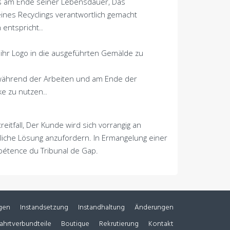
kts am Ende seiner Lebensdauer, Das
nes Recyclings verantwortlich gemacht
entspricht..
ihr Logo in die ausgeführten Gemälde zu
 während der Arbeiten und am Ende der
e zu nutzen..
itfall, Der Kunde wird sich vorrangig an
che Lösung anzufordern. In Ermangelung einer
ompétence du Tribunal de Gap
.
gen
Instandsetzung
Instandhaltung
Änderungen
fahrtverbundteile
Boutique
Rekrutierung
Kontakt