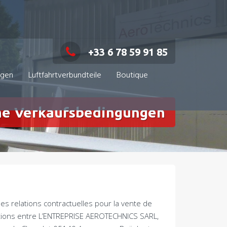
+33 6 78 59 91 85
ngen
Luftfahrtverbundteile
Boutique
ne Verkaufsbedingungen
es relations contractuelles pour la vente de
rations entre L’ENTREPRISE AEROTECHNICS SARL
,