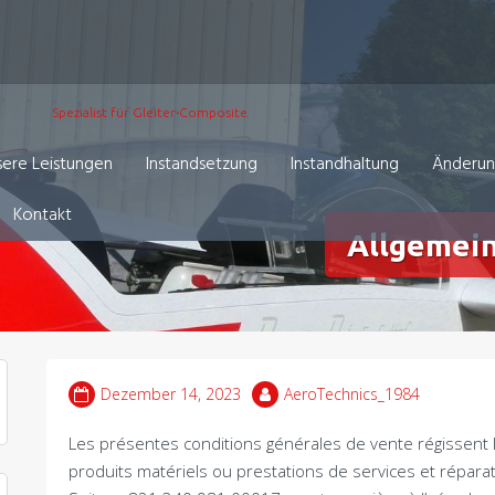
Spezialist für Gleiter-Composite
ere Leistungen
Instandsetzung
Instandhaltung
Änderu
Kontakt
Allgemei
Dezember 14, 2023
AeroTechnics_1984
Les présentes conditions générales de vente régissent l
produits matériels ou prestations de services et répa