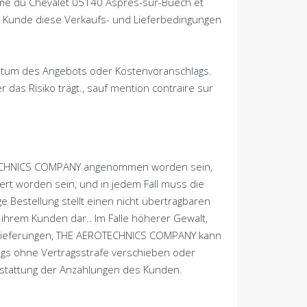
ome du Chevalet
05140
Aspres-sur-Buëch et
er Kunde diese Verkaufs- und Lieferbedingungen
atum des Angebots oder Kostenvoranschlags.
 das Risiko trägt.,
sauf mention contraire sur
OTECHNICS COMPANY angenommen worden sein,
ert worden sein, und in jedem Fall muss die
e Bestellung stellt einen nicht übertragbaren
rem Kunden dar.. Im Falle höherer Gewalt,
on Lieferungen, THE AEROTECHNICS COMPANY kann
rags ohne Vertragsstrafe verschieben oder
erstattung der Anzahlungen des Kunden.