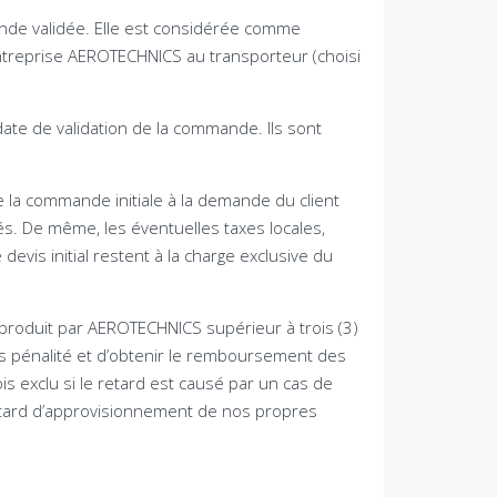
ande validée
.
Elle est considérée comme
’entreprise AEROTECHNICS au transporteur
(
choisi
 date de validation de la commande
.
Ils sont
e la commande initiale à la demande du client
és
.
De même
,
les éventuelles taxes locales
,
evis initial restent à la charge exclusive du
un produit par AEROTECHNICS supérieur à trois
(3)
ns pénalité et d’obtenir le remboursement des
ois exclu si le retard est causé par un cas de
/retard d’approvisionnement de nos propres